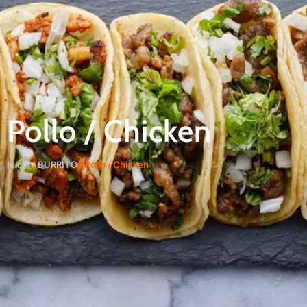
Menú
Pollo / Chicken
Inicio
/
BURRITO
/ Pollo / Chicken