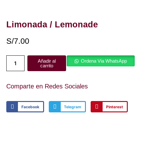
Limonada / Lemonade
S/
7.00
Limonada
Añadir al
Ordena Via WhatsApp
/
carrito
Lemonade
cantidad
Comparte en Redes Sociales
Facebook
Telegram
Pinterest