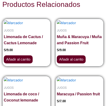
Productos Relacionados
JUGOS
JUGOS
Limonada de Cactus /
Muña & Maracuya / Muña
Cactus Lemonade
and Passion Fruit
S/
9.00
S/
9.00
Añadir al carrito
Añadir al carrito
JUGOS
JUGOS
Limonada de coco /
Maracuya / Passion fruit
Coconut lemonade
S/
7.00